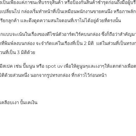
เป็นเพียงแค่ภาชนะที่บรรจุสินค้า หรือป้องกันสินค้าชำรุดก่อนถึงมือผู้บรื
ัยเปลี่ยนไป กล่องเริ่มทำหน้าที่เป็นเหมือนพนักงานขายคนนึง หรือภาพล
รียกลูกค้า และดึงดูดความสนใจตอนที่เราไม่ได้อยู่ด้วยที่ตรงนั้น
แบบจะเน้นในเรื่องของดีไซน์ตัวอาร์ตเวิร์คบนกล่อง ซึ่งก็ถือว่าสำคัญม
ตที่พิมพ์ลงบนกล่อง จะจำกัดแค่ในเรืองที่เป็น 2 มิติ แต่ในส่วนที่เป็นท
นที่เป็น 3 มิติด้วย
กมีสเปค เช่น ปั๊มนูน หรือ spot uv เพื่อให้ดูนูนๆและเงาๆให้แตกต่างเพ
 3มิติด้วยส่วนหนึ่ง นอกจากรูปทรงกล่อง ที่กล่าวไว้ก่อนหน้า
เคลือบเงา ปั้มเคเงิน