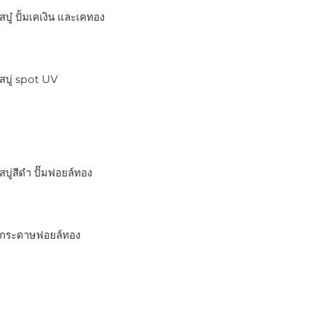
งสบู๋ ปั้มเคเงิน และเคทอง
องสบู่ spot UV
งสบู่สีดำ ปั๊มฟอยล์ทอง
่องกระดาษฟอยล์ทอง